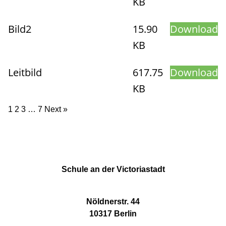
KB
Bild2
15.90
Download
KB
Leitbild
617.75
Download
KB
1
2
3
…
7
Next »
Schule an der Victoriastadt
Nöldnerstr. 44
10317 Berlin