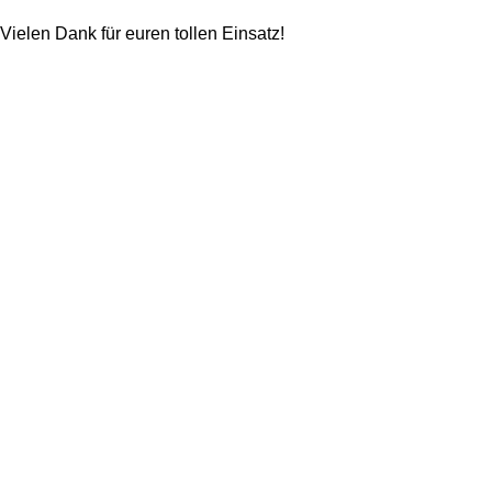
Vielen Dank für euren tollen Einsatz!
Next Post
Eigene Gedichte der 5A​