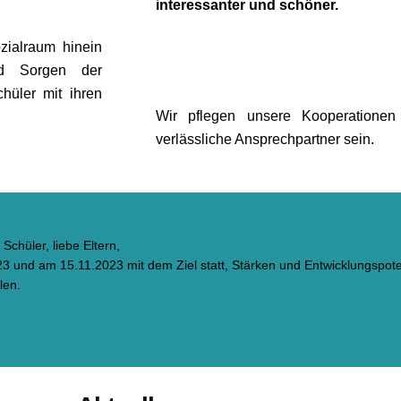
interessanter und schöner.
zialraum hinein
nd Sorgen der
hüler mit ihren
Wir pflegen unsere Kooperationen
verlässliche Ansprechpartner sein.
chüler, liebe Eltern,
3 und am 15.11.2023 mit dem Ziel statt, Stärken und Entwicklungspote
len.