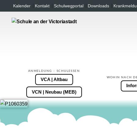
Inhalt
Kalender
Kontakt
Schulwegportal
Downloads
Krankmeldu
springen
ANMELDUNG :: SCHULESSEN
WOHIN NACH D
VCA | Altbau
Info
VCN | Neubau (MEB)