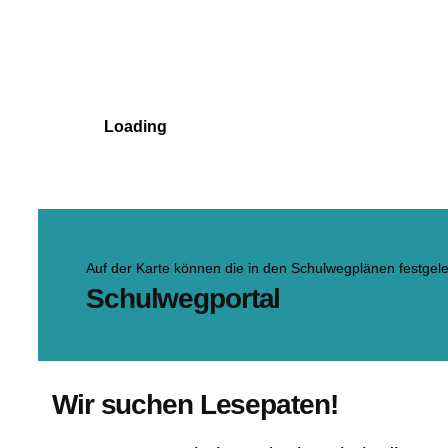
Loading
Auf der Karte können die in den Schulwegplänen festgel
Schulwegportal
Wir suchen Lesepaten!