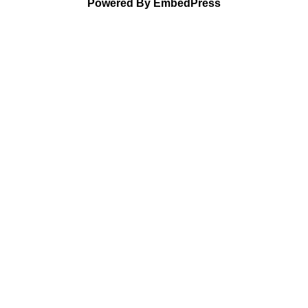
Powered By EmbedPress
Next Post
11. Spendenlauf