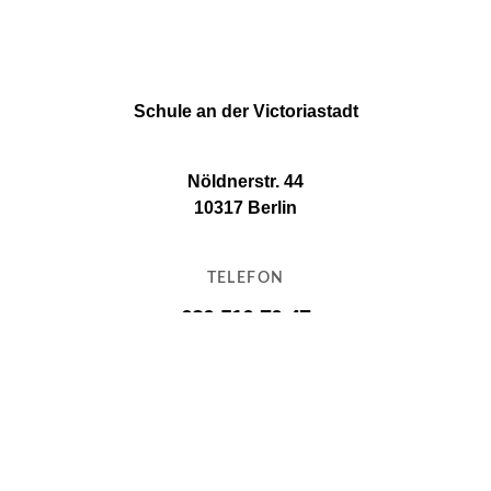
Schule an der Victoriastadt
Nöldnerstr. 44
10317 Berlin
TELEFON
030 510 70 47
E-MAIL
11g16@11g16.schule.berlin.de