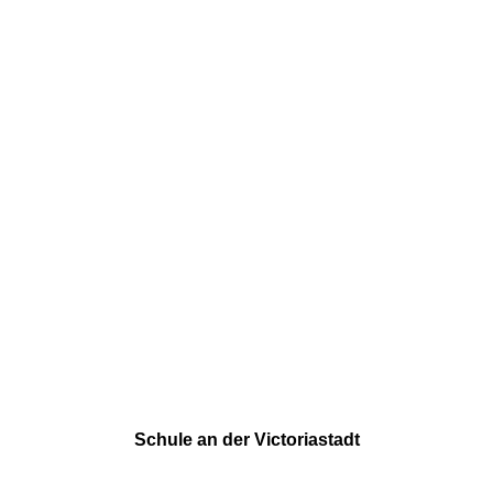
Next Post
Frühlingsgruß der 6. Klassen
Schule an der Victoriastadt