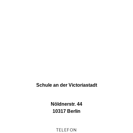
Next Post
Sieger im diesjährigen Vorlesewettbewerb
Schule an der Victoriastadt
Nöldnerstr. 44
10317 Berlin
TELEFON