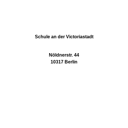
Schule an der Victoriastadt
Nöldnerstr. 44
10317 Berlin
TELEFON
030 510 70 47
E-MAIL
11g16@11g16.schule.berlin.de