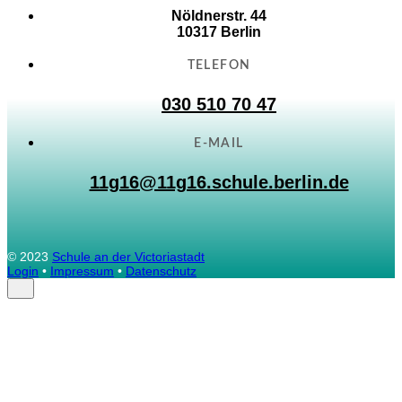
Nöldnerstr. 44
10317 Berlin
TELEFON
030 510 70 47
E-MAIL
11g16@11g16.schule.berlin.de
© 2023
Schule an der Victoriastadt
Login
•
Impressum
•
Datenschutz