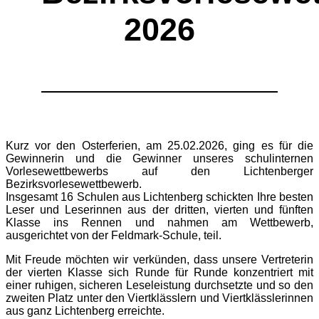
Schulprogramm
2026
Schulinspektionsbericht
Musikalische Grundschule
Schulinterne Curricula
Gute gesunde Schule
EFöB
Schulbibliothek
Schulsozialarbeit
Fördern und Fordern
Elternarbeit
Übergang in die Sek I
Kurz vor den Osterferien, am 25.02.2026, ging es für die
Kooperationen
Gewinnerin und die Gewinner unseres schulinternen
Förderverein
Vorlesewettbewerbs auf den Lichtenberger
Bezirksvorlesewettbewerb.
© 2023
Schule an der Victoriastadt
Insgesamt 16 Schulen aus Lichtenberg schickten Ihre besten
Leser und Leserinnen aus der dritten, vierten und fünften
Login
•
Impressum
•
Datenschutz
Klasse ins Rennen und nahmen am Wettbewerb,
ausgerichtet von der Feldmark-Schule, teil.
Mit Freude möchten wir verkünden, dass unsere Vertreterin
der vierten Klasse sich Runde für Runde konzentriert mit
einer ruhigen, sicheren Leseleistung durchsetzte und so den
zweiten Platz unter den Viertklässlern und Viertklässlerinnen
aus ganz Lichtenberg erreichte.