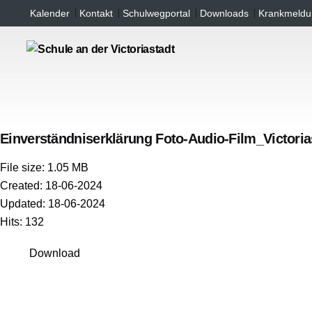
Inhalt
Skip
Kalender
Kontakt
Schulwegportal
Downloads
Krankmeldu
springen
to
content
Einverständniserklärung Foto-Audio-Film_Victoria
File size: 1.05 MB
Created: 18-06-2024
Updated: 18-06-2024
Hits: 132
Download