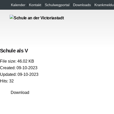
Inhalt
Skip
Kalender
Kontakt
Schulwegportal
Downloads
Krankmeldu
springen
to
content
Schule als V
File size: 46.02 KB
Created: 09-10-2023
Updated: 09-10-2023
Hits: 32
Download