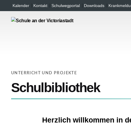
Inhalt
Skip
Kalender
Kontakt
Schulwegportal
Downloads
Krankmeldu
springen
to
content
UNTERRICHT UND PROJEKTE
Schulbibliothek
Herzlich willkommen in de