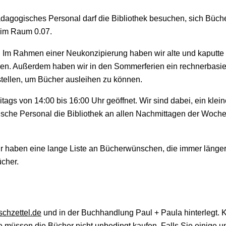
ädagogisches Personal darf die Bibliothek besuchen, sich Büch
 im Raum 0.07.
n. Im Rahmen einer Neukonzipierung haben wir alte und kaputte 
ngen. Außerdem haben wir in den Sommerferien ein rechnerbasier
tellen, um Bücher ausleihen zu können.
reitags von 14:00 bis 16:00 Uhr geöffnet. Wir sind dabei, ein kl
gische Personal die Bibliothek an allen Nachmittagen der Woch
haben eine lange Liste an Bücherwünschen, die immer länger u
cher.
chzettel.de
und in der Buchhandlung Paul + Paula hinterlegt. Ke
ie müssen die Bücher nicht unbedingt kaufen. Falls Sie einige