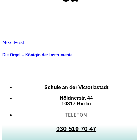
Schulprogramm
Schulinspektionsbericht
Musikalische Grundschule
Schulinterne Curricula
Gute gesunde Schule
EFöB
Schulbibliothek
Next Post
Schulsozialarbeit
Fördern und Fordern
Die Orgel – Königin der Instrumente
Elternarbeit
Übergang in die Sek I
Kooperationen
Förderverein
© 2023
Schule an der Victoriastadt
Schule an der Victoriastadt
Login
•
Impressum
•
Datenschutz
Nöldnerstr. 44
10317 Berlin
TELEFON
030 510 70 47