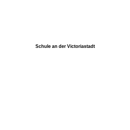
Schule an der Victoriastadt
Nöldnerstr. 44
10317 Berlin
TELEFON
030 510 70 47
E-MAIL