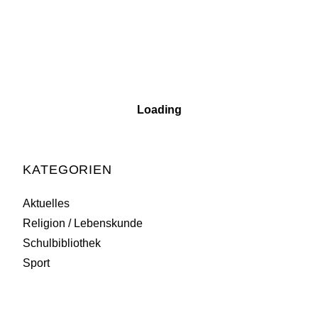
Am 09.Mai hat die Klasse 5a im Rahmen des
Religionsunterrichts Stolpersteine geputzt.
Aktuelles
Read More
Loading
KATEGORIEN
Aktuelles
Religion / Lebenskunde
Schulbibliothek
Sport