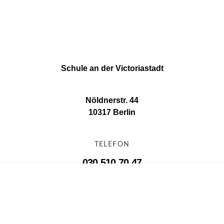
Schule an der Victoriastadt
Nöldnerstr. 44
10317 Berlin
TELEFON
030 510 70 47
E-MAIL
11g16@11g16.schule.berlin.de